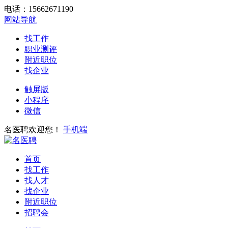
电话：15662671190
网站导航
找工作
职业测评
附近职位
找企业
触屏版
小程序
微信
名医聘欢迎您！
手机端
首页
找工作
找人才
找企业
附近职位
招聘会