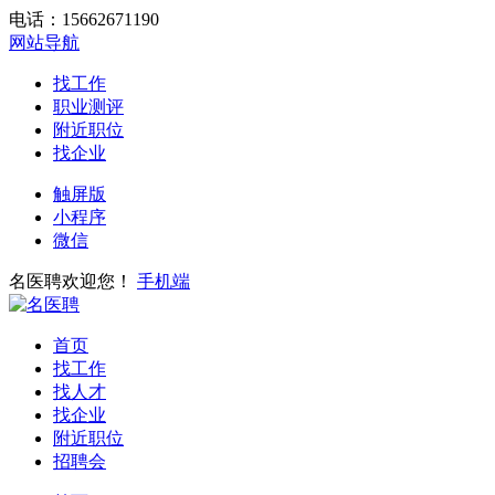
电话：15662671190
网站导航
找工作
职业测评
附近职位
找企业
触屏版
小程序
微信
名医聘欢迎您！
手机端
首页
找工作
找人才
找企业
附近职位
招聘会