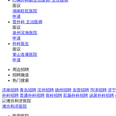
心胸外科副主任医师/ 主任医师
面议
湖南旺旺医院
申请
普外科 主治医师
面议
泉州滨海医院
申请
外科医生
面议
黄山首康医院
申请
周边招聘
招聘频道
热门搜索
济南招聘
青岛招聘
滨州招聘
德州招聘
东营招聘
菏泽招聘
济宁
外科招聘
普通外科招聘
骨科招聘
肛肠外科招聘
泌尿外科招聘
潍坊和济医院
民营医院